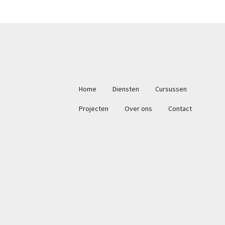
Hoofdnavigatie
Home
Diensten
Cursussen
Projecten
Over ons
Contact