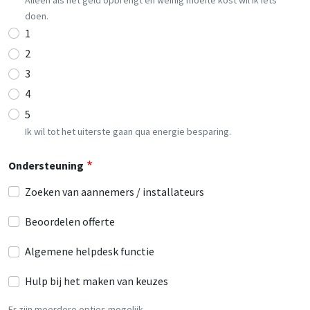
Alleen als het geld opbrengt en weinig moeite kost wil ik iets
doen.
1
2
3
4
5
Ik wil tot het uiterste gaan qua energie besparing.
Ondersteuning
Zoeken van aannemers / installateurs
Beoordelen offerte
Algemene helpdesk functie
Hulp bij het maken van keuzes
Er zijn meerdere opties mogelijk